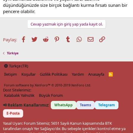
düşündüğünüzde size birçok bağlantı kurma fırsatı sunan bir
pencere olabilir.
Cevap yazmak için giriş yap yada kayıt ol.
Facebook
Twitter
Reddit
Pinterest
Tumblr
WhatsApp
E-posta
Link
Paylaş:
Türkiye
Türkçe (TR)
İletişim
Koşullar
Gizlilik Politikası
Yardım
Anasayfa
R
S
S
Forum software by XenForo™
© 2010-2019 XenForo Ltd.
Dost Sitelerimiz:
Kalabalık Yalnızlık
Büyük Forum
📢 Reklam Kanallarımız:
WhatsApp
Teams
Telegram
E-Posta
Yasal Uyarı: Forum Sitemiz; 5651 Sayılı Kanun kapsamında BTK
tarafından onaylı Yer Sağlayıcı'dır. Bu sebeple içerikleri kontrol etme ya