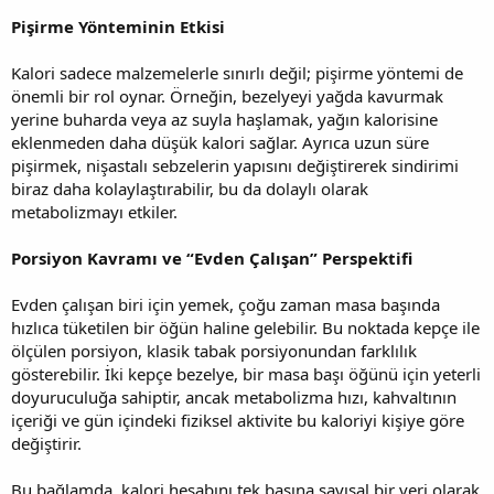
Pişirme Yönteminin Etkisi
Kalori sadece malzemelerle sınırlı değil; pişirme yöntemi de
önemli bir rol oynar. Örneğin, bezelyeyi yağda kavurmak
yerine buharda veya az suyla haşlamak, yağın kalorisine
eklenmeden daha düşük kalori sağlar. Ayrıca uzun süre
pişirmek, nişastalı sebzelerin yapısını değiştirerek sindirimi
biraz daha kolaylaştırabilir, bu da dolaylı olarak
metabolizmayı etkiler.
Porsiyon Kavramı ve “Evden Çalışan” Perspektifi
Evden çalışan biri için yemek, çoğu zaman masa başında
hızlıca tüketilen bir öğün haline gelebilir. Bu noktada kepçe ile
ölçülen porsiyon, klasik tabak porsiyonundan farklılık
gösterebilir. İki kepçe bezelye, bir masa başı öğünü için yeterli
doyuruculuğa sahiptir, ancak metabolizma hızı, kahvaltının
içeriği ve gün içindeki fiziksel aktivite bu kaloriyi kişiye göre
değiştirir.
Bu bağlamda, kalori hesabını tek başına sayısal bir veri olarak