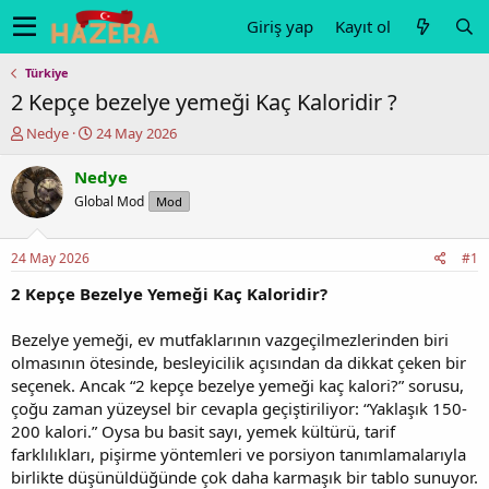
Giriş yap
Kayıt ol
Türkiye
2 Kepçe bezelye yemeği Kaç Kaloridir ?
K
B
Nedye
24 May 2026
o
a
n
ş
Nedye
u
l
Global Mod
Mod
y
a
u
n
b
g
24 May 2026
#1
a
ı
ş
ç
2 Kepçe Bezelye Yemeği Kaç Kaloridir?
l
t
a
a
Bezelye yemeği, ev mutfaklarının vazgeçilmezlerinden biri
t
r
olmasının ötesinde, besleyicilik açısından da dikkat çeken bir
a
i
seçenek. Ancak “2 kepçe bezelye yemeği kaç kalori?” sorusu,
n
h
çoğu zaman yüzeysel bir cevapla geçiştiriliyor: “Yaklaşık 150-
i
200 kalori.” Oysa bu basit sayı, yemek kültürü, tarif
farklılıkları, pişirme yöntemleri ve porsiyon tanımlamalarıyla
birlikte düşünüldüğünde çok daha karmaşık bir tablo sunuyor.