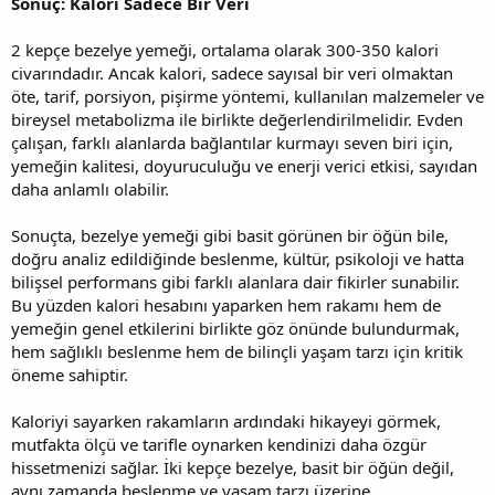
Sonuç: Kalori Sadece Bir Veri
2 kepçe bezelye yemeği, ortalama olarak 300-350 kalori
civarındadır. Ancak kalori, sadece sayısal bir veri olmaktan
öte, tarif, porsiyon, pişirme yöntemi, kullanılan malzemeler ve
bireysel metabolizma ile birlikte değerlendirilmelidir. Evden
çalışan, farklı alanlarda bağlantılar kurmayı seven biri için,
yemeğin kalitesi, doyuruculuğu ve enerji verici etkisi, sayıdan
daha anlamlı olabilir.
Sonuçta, bezelye yemeği gibi basit görünen bir öğün bile,
doğru analiz edildiğinde beslenme, kültür, psikoloji ve hatta
bilişsel performans gibi farklı alanlara dair fikirler sunabilir.
Bu yüzden kalori hesabını yaparken hem rakamı hem de
yemeğin genel etkilerini birlikte göz önünde bulundurmak,
hem sağlıklı beslenme hem de bilinçli yaşam tarzı için kritik
öneme sahiptir.
Kaloriyi sayarken rakamların ardındaki hikayeyi görmek,
mutfakta ölçü ve tarifle oynarken kendinizi daha özgür
hissetmenizi sağlar. İki kepçe bezelye, basit bir öğün değil,
aynı zamanda beslenme ve yaşam tarzı üzerine