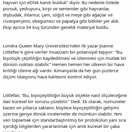
hayvan için eDNA kanıtı bulduk” diyor. Bu nedenle listede
porsuk, yediuyuru, kirpi ve semender gibi hayvanlar,
dişbudak, ıhlamur, çam, söğüt ve meşe gibi ağaçlar ve
civanperçemi, ebegümeci ve papatya gibi bitkiler yer aldı.
Ekip ayrıca 34 kuş türünden genetik materyal buldu.
Londra Queen Mary Üniversitesi’nden ilk yazar Joanne
Littlefair’e göre veriler muazzam bir potansiyel taşıyor: “Bu,
biyolojik çeşitliliğin kaydedilmesi ve izlenmesi için mutlak bir
dönüm noktası olabilir.” Hemen hemen her ülkenin bir hava
kirliliği izleme ağı vardır. Almanya’da da her gün yüzlerce
ölçüm istasyonu hava kalitesini kontrol ediyor.
Littlefair, “Bu, biyoçeşitliliğin büyük ölçekte nasıl ölçüleceğine
dair küresel bir sorunu çözebilir.” Dedi. Ek olarak, numuneler
bazen on yıllarca saklanır, böylece biyoçeşitliliğin gelişimi
üzerine geriye dönük incelemeler de mümkün olabilir. Yeni
veri toplamak için standartlaştırılmış bir protokolün yanı sıra
içerdiği bilgilerden yararlanmak için artık küresel bir çaba