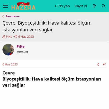
Giriş yap
Kayıt ol
Panorama
Çevre: Biyoçeşitlilik: Hava kalitesi ölçüm
istasyonları veri sağlar
K
B
PiKe
6 Haz 2023
o
a
n
ş
PiKe
u
l
Member
y
a
u
n
b
g
6 Haz 2023
#1
a
ı
ş
ç
Çevre
l
t
Biyoçeşitlilik: Hava kalitesi ölçüm istasyonları
a
a
veri sağlar
t
r
a
i
n
h
i