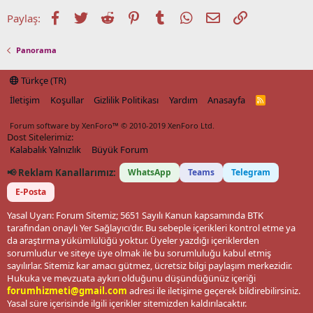
Facebook
Twitter
Reddit
Pinterest
Tumblr
WhatsApp
E-posta
Link
Paylaş:
Panorama
Türkçe (TR)
İletişim
Koşullar
Gizlilik Politikası
Yardım
Anasayfa
R
S
S
Forum software by XenForo™
© 2010-2019 XenForo Ltd.
Dost Sitelerimiz:
Kalabalık Yalnızlık
Büyük Forum
📢 Reklam Kanallarımız:
WhatsApp
Teams
Telegram
E-Posta
Yasal Uyarı: Forum Sitemiz; 5651 Sayılı Kanun kapsamında BTK
tarafından onaylı Yer Sağlayıcı'dır. Bu sebeple içerikleri kontrol etme ya
da araştırma yükümlülüğü yoktur. Üyeler yazdığı içeriklerden
sorumludur ve siteye üye olmak ile bu sorumluluğu kabul etmiş
sayılırlar. Sitemiz kar amacı gütmez, ücretsiz bilgi paylaşım merkezidir.
Hukuka ve mevzuata aykırı olduğunu düşündüğünüz içeriği
forumhizmeti@gmail.com
adresi ile iletişime geçerek bildirebilirsiniz.
Yasal süre içerisinde ilgili içerikler sitemizden kaldırılacaktır.