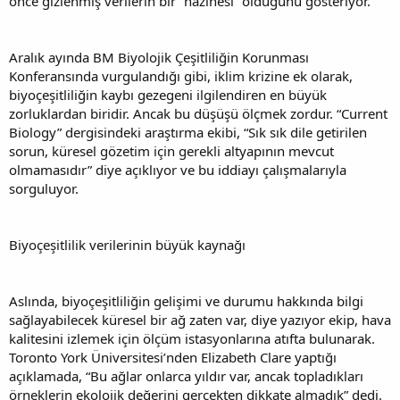
önce gizlenmiş verilerin bir “hazinesi” olduğunu gösteriyor.
Aralık ayında BM Biyolojik Çeşitliliğin Korunması
Konferansında vurgulandığı gibi, iklim krizine ek olarak,
biyoçeşitliliğin kaybı gezegeni ilgilendiren en büyük
zorluklardan biridir. Ancak bu düşüşü ölçmek zordur. “Current
Biology” dergisindeki araştırma ekibi, “Sık sık dile getirilen
sorun, küresel gözetim için gerekli altyapının mevcut
olmamasıdır” diye açıklıyor ve bu iddiayı çalışmalarıyla
sorguluyor.
Biyoçeşitlilik verilerinin büyük kaynağı
Aslında, biyoçeşitliliğin gelişimi ve durumu hakkında bilgi
sağlayabilecek küresel bir ağ zaten var, diye yazıyor ekip, hava
kalitesini izlemek için ölçüm istasyonlarına atıfta bulunarak.
Toronto York Üniversitesi’nden Elizabeth Clare yaptığı
açıklamada, “Bu ağlar onlarca yıldır var, ancak topladıkları
örneklerin ekolojik değerini gerçekten dikkate almadık” dedi.