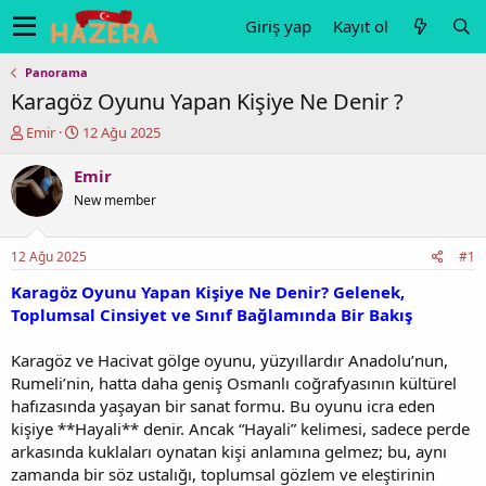
Giriş yap
Kayıt ol
Panorama
Karagöz Oyunu Yapan Kişiye Ne Denir ?
K
B
Emir
12 Ağu 2025
o
a
n
ş
Emir
u
l
New member
y
a
u
n
b
g
12 Ağu 2025
#1
a
ı
ş
ç
Karagöz Oyunu Yapan Kişiye Ne Denir? Gelenek,
l
t
Toplumsal Cinsiyet ve Sınıf Bağlamında Bir Bakış
a
a
t
r
Karagöz ve Hacivat gölge oyunu, yüzyıllardır Anadolu’nun,
a
i
Rumeli’nin, hatta daha geniş Osmanlı coğrafyasının kültürel
n
h
hafızasında yaşayan bir sanat formu. Bu oyunu icra eden
i
kişiye **Hayali** denir. Ancak “Hayali” kelimesi, sadece perde
arkasında kuklaları oynatan kişi anlamına gelmez; bu, aynı
zamanda bir söz ustalığı, toplumsal gözlem ve eleştirinin