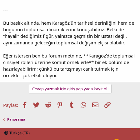
---
Bu başlık altında, hem Karagöz’ün tarihsel derinliğini hem de
bugünün toplumsal dinamiklerini konuşabiliriz. Belki de
“hayali” dediğimiz figür, yalnızca geçmişin bir ustası değil,
aynı zamanda geleceğin toplumsal değişim elçisi olabilir.
Eğer istersen ben bu forum metnine, **Karagöz’de toplumsal
cinsiyet rolleri üzerine somut örneklerle** bir ek bölüm de
hazırlayabilirim; çünkü bu tartışmayı canlı tutmak için
örnekler çok etkili oluyor.
Cevap yazmak için giriş yap yada kayıt ol.
Facebook
Twitter
Reddit
Pinterest
Tumblr
WhatsApp
E-posta
Link
Paylaş:
Panorama
Türkçe (TR)