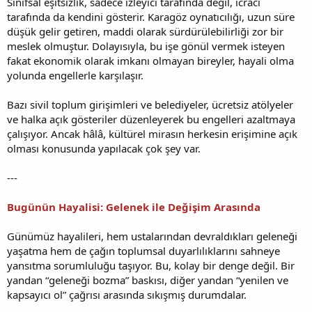
Sınıfsal eşitsizlik, sadece izleyici tarafında değil, icracı
tarafında da kendini gösterir. Karagöz oynatıcılığı, uzun süre
düşük gelir getiren, maddi olarak sürdürülebilirliği zor bir
meslek olmuştur. Dolayısıyla, bu işe gönül vermek isteyen
fakat ekonomik olarak imkanı olmayan bireyler, hayali olma
yolunda engellerle karşılaşır.
Bazı sivil toplum girişimleri ve belediyeler, ücretsiz atölyeler
ve halka açık gösteriler düzenleyerek bu engelleri azaltmaya
çalışıyor. Ancak hâlâ, kültürel mirasın herkesin erişimine açık
olması konusunda yapılacak çok şey var.
---
Bugünün Hayalisi: Gelenek ile Değişim Arasında
Günümüz hayalileri, hem ustalarından devraldıkları geleneği
yaşatma hem de çağın toplumsal duyarlılıklarını sahneye
yansıtma sorumluluğu taşıyor. Bu, kolay bir denge değil. Bir
yandan “geleneği bozma” baskısı, diğer yandan “yenilen ve
kapsayıcı ol” çağrısı arasında sıkışmış durumdalar.