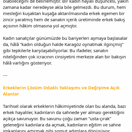
olabileceğini de belirlemiştir. Bir kadın hayali düşüncesi, yakın
zamana kadar neredeyse akla bile gelmezdi. Bu durum, hem
mesleğin kuşaktan kuşağa aktarılmasında erkek egemen bir
zincir yaratmış hem de sanatın içerik üretiminde erkek bakış
açısının hâkim olmasına yol açmıştır.
Kadın sanatçılar günümüzde bu bariyerleri aşmaya başlasalar
da, hâlâ “kadın olduğun halde Karagöz oynatmak ilginçmiş”
gibi tepkilerle karşılaşabiliyorlar. Bu ifadeler, sanatın
niteliğinden çok icracının cinsiyetini merkeze alan bir bakışın
hâlâ varlığını gösteriyor.
---
Erkeklerin Çözüm Odaklı Yaklaşımı ve Değişime Açık
Alanlar
Tarihsel olarak erkeklerin hâkimiyetinde olan bu alanda, bazı
erkek hayaliler, kadınların da sahnede yer alması gerektiğini
açıkça savunuyor. Bu savunu çoğu zaman “usta-çırak”
geleneğini kadınlara da açmak, kadınların eğitim ve sahne
imkanlarını artırmak gibi somut adımlara dönüşüyor.