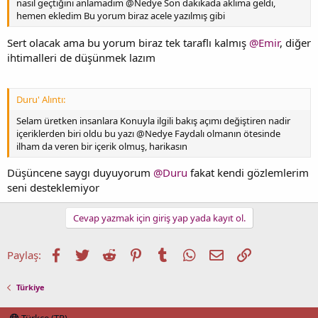
nasıl geçtiğini anlamadım @Nedye Son dakikada aklıma geldi,
hemen ekledim Bu yorum biraz acele yazılmış gibi
Sert olacak ama bu yorum biraz tek taraflı kalmış
@Emir
, diğer
ihtimalleri de düşünmek lazım
Duru' Alıntı:
Selam üretken insanlara Konuyla ilgili bakış açımı değiştiren nadir
içeriklerden biri oldu bu yazı @Nedye Faydalı olmanın ötesinde
ilham da veren bir içerik olmuş, harikasın
Düşüncene saygı duyuyorum
@Duru
fakat kendi gözlemlerim
seni desteklemiyor
Cevap yazmak için giriş yap yada kayıt ol.
Facebook
Twitter
Reddit
Pinterest
Tumblr
WhatsApp
E-posta
Link
Paylaş:
Türkiye