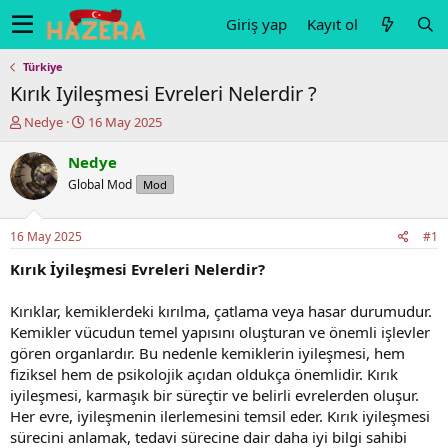
Giriş yap
Kayıt ol
Türkiye
Kırık Iyileşmesi Evreleri Nelerdir ?
K
B
Nedye
16 May 2025
o
a
n
ş
Nedye
u
l
Global Mod
Mod
y
a
u
n
b
g
16 May 2025
#1
a
ı
ş
ç
Kırık İyileşmesi Evreleri Nelerdir?
l
t
a
a
Kırıklar, kemiklerdeki kırılma, çatlama veya hasar durumudur.
t
r
Kemikler vücudun temel yapısını oluşturan ve önemli işlevler
a
i
gören organlardır. Bu nedenle kemiklerin iyileşmesi, hem
n
h
fiziksel hem de psikolojik açıdan oldukça önemlidir. Kırık
i
iyileşmesi, karmaşık bir süreçtir ve belirli evrelerden oluşur.
Her evre, iyileşmenin ilerlemesini temsil eder. Kırık iyileşmesi
sürecini anlamak, tedavi sürecine dair daha iyi bilgi sahibi