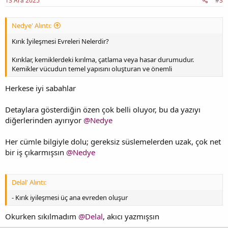
13 Ara 2025
#3
Nedye' Alıntı:
Kırık İyileşmesi Evreleri Nelerdir?
Kırıklar, kemiklerdeki kırılma, çatlama veya hasar durumudur.
Kemikler vücudun temel yapısını oluşturan ve önemli
Herkese iyi sabahlar
Detaylara gösterdiğin özen çok belli oluyor, bu da yazıyı
diğerlerinden ayırıyor
@Nedye
Her cümle bilgiyle dolu; gereksiz süslemelerden uzak, çok net
bir iş çıkarmışsın
@Nedye
Delal' Alıntı:
- Kırık iyileşmesi üç ana evreden oluşur
Okurken sıkılmadım
@Delal
, akıcı yazmışsın