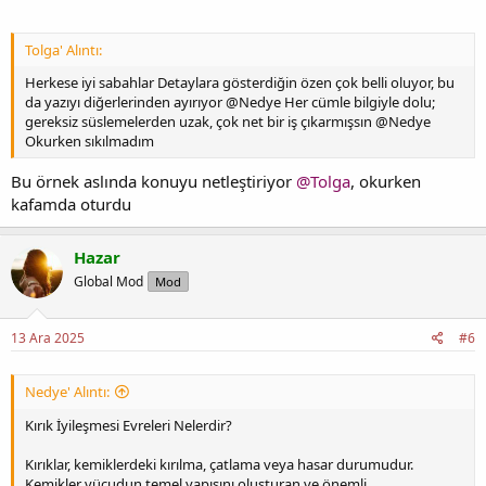
Tolga' Alıntı:
Herkese iyi sabahlar Detaylara gösterdiğin özen çok belli oluyor, bu
da yazıyı diğerlerinden ayırıyor @Nedye Her cümle bilgiyle dolu;
gereksiz süslemelerden uzak, çok net bir iş çıkarmışsın @Nedye
Okurken sıkılmadım
Bu örnek aslında konuyu netleştiriyor
@Tolga
, okurken
kafamda oturdu
Hazar
Global Mod
Mod
13 Ara 2025
#6
Nedye' Alıntı:
Kırık İyileşmesi Evreleri Nelerdir?
Kırıklar, kemiklerdeki kırılma, çatlama veya hasar durumudur.
Kemikler vücudun temel yapısını oluşturan ve önemli