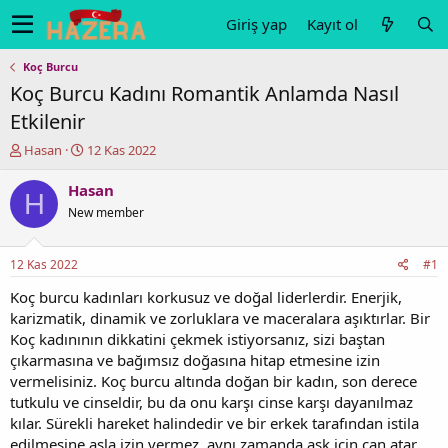
Giriş yap
Kayıt ol
Koç Burcu
Koç Burcu Kadını Romantik Anlamda Nasıl
Etkilenir
K
B
Hasan
12 Kas 2022
o
a
n
ş
Hasan
H
u
l
New member
y
a
u
n
b
g
12 Kas 2022
#1
a
ı
ş
ç
Koç burcu kadınları korkusuz ve doğal liderlerdir. Enerjik,
l
t
karizmatik, dinamik ve zorluklara ve maceralara aşıktırlar. Bir
a
a
Koç kadınının dikkatini çekmek istiyorsanız, sizi baştan
t
r
çıkarmasına ve bağımsız doğasına hitap etmesine izin
a
i
vermelisiniz. Koç burcu altında doğan bir kadın, son derece
n
h
tutkulu ve cinseldir, bu da onu karşı cinse karşı dayanılmaz
i
kılar. Sürekli hareket halindedir ve bir erkek tarafından istila
edilmesine asla izin vermez, aynı zamanda aşk için can atar