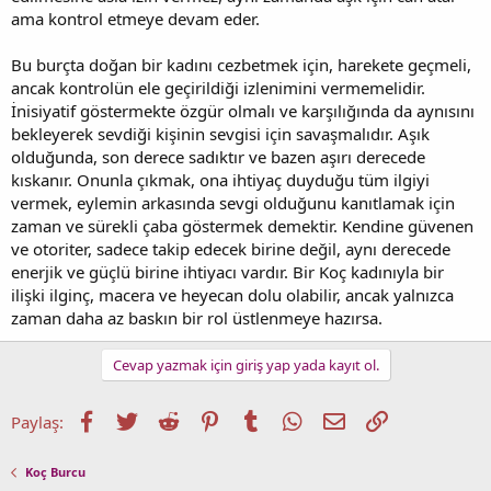
ama kontrol etmeye devam eder.
Bu burçta doğan bir kadını cezbetmek için, harekete geçmeli,
ancak kontrolün ele geçirildiği izlenimini vermemelidir.
İnisiyatif göstermekte özgür olmalı ve karşılığında da aynısını
bekleyerek sevdiği kişinin sevgisi için savaşmalıdır. Aşık
olduğunda, son derece sadıktır ve bazen aşırı derecede
kıskanır. Onunla çıkmak, ona ihtiyaç duyduğu tüm ilgiyi
vermek, eylemin arkasında sevgi olduğunu kanıtlamak için
zaman ve sürekli çaba göstermek demektir. Kendine güvenen
ve otoriter, sadece takip edecek birine değil, aynı derecede
enerjik ve güçlü birine ihtiyacı vardır. Bir Koç kadınıyla bir
ilişki ilginç, macera ve heyecan dolu olabilir, ancak yalnızca
zaman daha az baskın bir rol üstlenmeye hazırsa.
Cevap yazmak için giriş yap yada kayıt ol.
Facebook
Twitter
Reddit
Pinterest
Tumblr
WhatsApp
E-posta
Link
Paylaş:
Koç Burcu