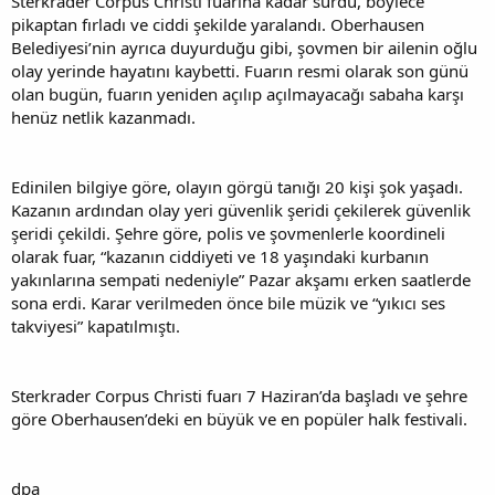
Sterkrader Corpus Christi fuarına kadar sürdü, böylece
pikaptan fırladı ve ciddi şekilde yaralandı. Oberhausen
Belediyesi’nin ayrıca duyurduğu gibi, şovmen bir ailenin oğlu
olay yerinde hayatını kaybetti. Fuarın resmi olarak son günü
olan bugün, fuarın yeniden açılıp açılmayacağı sabaha karşı
henüz netlik kazanmadı.
Edinilen bilgiye göre, olayın görgü tanığı 20 kişi şok yaşadı.
Kazanın ardından olay yeri güvenlik şeridi çekilerek güvenlik
şeridi çekildi. Şehre göre, polis ve şovmenlerle koordineli
olarak fuar, “kazanın ciddiyeti ve 18 yaşındaki kurbanın
yakınlarına sempati nedeniyle” Pazar akşamı erken saatlerde
sona erdi. Karar verilmeden önce bile müzik ve “yıkıcı ses
takviyesi” kapatılmıştı.
Sterkrader Corpus Christi fuarı 7 Haziran’da başladı ve şehre
göre Oberhausen’deki en büyük ve en popüler halk festivali.
dpa