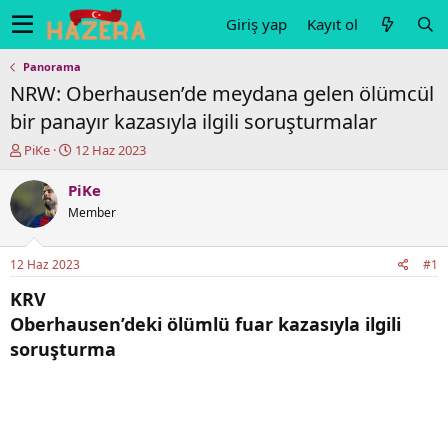
Giriş yap
Kayıt ol
Panorama
NRW: Oberhausen’de meydana gelen ölümcül
bir panayır kazasıyla ilgili soruşturmalar
K
B
PiKe
12 Haz 2023
o
a
n
ş
PiKe
u
l
Member
y
a
u
n
b
g
12 Haz 2023
#1
a
ı
ş
ç
KRV
l
t
Oberhausen’deki ölümlü fuar kazasıyla ilgili
a
a
soruşturma
t
r
a
i
n
h
i