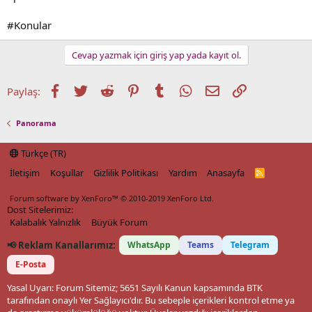
#Konular
Cevap yazmak için giriş yap yada kayıt ol.
Facebook
Twitter
Reddit
Pinterest
Tumblr
WhatsApp
E-posta
Link
Paylaş:
Panorama
Türkçe (TR)
İletişim
Koşullar
Gizlilik Politikası
Yardım
Anasayfa
R
S
S
Forum software by XenForo™
© 2010-2019 XenForo Ltd.
Dost Sitelerimiz:
Kalabalık Yalnızlık
Büyük Forum
📢 Reklam Kanallarımız:
WhatsApp
Teams
Telegram
E-Posta
Yasal Uyarı: Forum Sitemiz; 5651 Sayılı Kanun kapsamında BTK
tarafından onaylı Yer Sağlayıcı'dır. Bu sebeple içerikleri kontrol etme ya