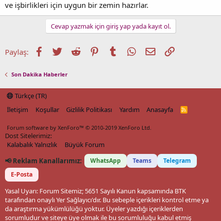
ve işbirlikleri için uygun bir zemin hazırlar.
Cevap yazmak için giriş yap yada kayıt ol.
Facebook
Twitter
Reddit
Pinterest
Tumblr
WhatsApp
E-posta
Link
Paylaş:
Son Dakika Haberler
Türkçe (TR)
İletişim
Koşullar
Gizlilik Politikası
Yardım
Anasayfa
R
S
S
Forum software by XenForo™
© 2010-2019 XenForo Ltd.
Dost Sitelerimiz:
Kalabalık Yalnızlık
Büyük Forum
📢 Reklam Kanallarımız:
WhatsApp
Teams
Telegram
E-Posta
Yasal Uyarı: Forum Sitemiz; 5651 Sayılı Kanun kapsamında BTK
tarafından onaylı Yer Sağlayıcı'dır. Bu sebeple içerikleri kontrol etme ya
da araştırma yükümlülüğü yoktur. Üyeler yazdığı içeriklerden
sorumludur ve siteye üye olmak ile bu sorumluluğu kabul etmiş