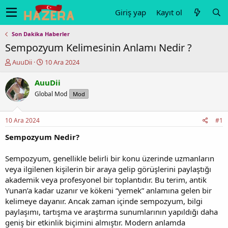
Giriş yap
Kayıt ol
Son Dakika Haberler
Sempozyum Kelimesinin Anlamı Nedir ?
K
B
AuuDii
10 Ara 2024
o
a
n
ş
AuuDii
u
l
Global Mod
Mod
y
a
u
n
b
g
10 Ara 2024
#1
a
ı
ş
ç
Sempozyum Nedir?
l
t
a
a
Sempozyum, genellikle belirli bir konu üzerinde uzmanların
t
r
veya ilgilenen kişilerin bir araya gelip görüşlerini paylaştığı
a
i
akademik veya profesyonel bir toplantıdır. Bu terim, antik
n
h
Yunan’a kadar uzanır ve kökeni “yemek” anlamına gelen bir
i
kelimeye dayanır. Ancak zaman içinde sempozyum, bilgi
paylaşımı, tartışma ve araştırma sunumlarının yapıldığı daha
geniş bir etkinlik biçimini almıştır. Modern anlamda