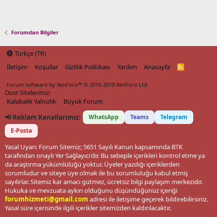
Forumdan Bilgiler
Türkçe (TR)
İletişim
Koşullar
Gizlilik Politikası
Yardım
Anasayfa
R
S
S
Forum software by XenForo™
© 2010-2019 XenForo Ltd.
Dost Sitelerimiz:
Kalabalık Yalnızlık
Büyük Forum
📢 Reklam Kanallarımız:
WhatsApp
Teams
Telegram
E-Posta
Yasal Uyarı: Forum Sitemiz; 5651 Sayılı Kanun kapsamında BTK
tarafından onaylı Yer Sağlayıcı'dır. Bu sebeple içerikleri kontrol etme ya
da araştırma yükümlülüğü yoktur. Üyeler yazdığı içeriklerden
sorumludur ve siteye üye olmak ile bu sorumluluğu kabul etmiş
sayılırlar. Sitemiz kar amacı gütmez, ücretsiz bilgi paylaşım merkezidir.
Hukuka ve mevzuata aykırı olduğunu düşündüğünüz içeriği
forumhizmeti@gmail.com
adresi ile iletişime geçerek bildirebilirsiniz.
Yasal süre içerisinde ilgili içerikler sitemizden kaldırılacaktır.