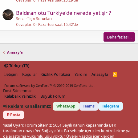
Cevaplar
0
Pazartesi saat 23:29'de
Baldıran otu Türkiye'de nerede yetişir ?
Sena
İlişki Sorunları
Cevaplar
0
Pazartesi saat 15:42'de
Daha fazlası…
Anasayfa
Türkçe (TR)
İletişim
Koşullar
Gizlilik Politikası
Yardım
Anasayfa
R
S
S
Forum software by XenForo™
© 2010-2019 XenForo Ltd.
Dost Sitelerimiz:
Kalabalık Yalnızlık
Büyük Forum
📢 Reklam Kanallarımız:
WhatsApp
Teams
Telegram
E-Posta
Yasal Uyarı: Forum Sitemiz; 5651 Sayılı Kanun kapsamında BTK
tarafından onaylı Yer Sağlayıcı'dır. Bu sebeple içerikleri kontrol etme ya
da araştırma yükümlülüğü yoktur. Üyeler yazdığı içeriklerden