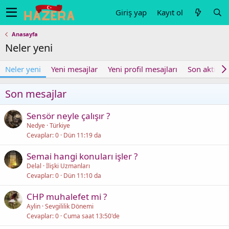
Giriş yap
Kayıt ol
Anasayfa
Neler yeni
Neler yeni
Yeni mesajlar
Yeni profil mesajları
Son aktivite
Son mesajlar
Sensör neyle çalışır ?
Nedye
Türkiye
Cevaplar
0
Dün 11:19 da
Semai hangi konuları işler ?
Delal
İlişki Uzmanları
Cevaplar
0
Dün 11:10 da
CHP muhalefet mi ?
Aylin
Sevgililik Dönemi
Cevaplar
0
Cuma saat 13:50'de