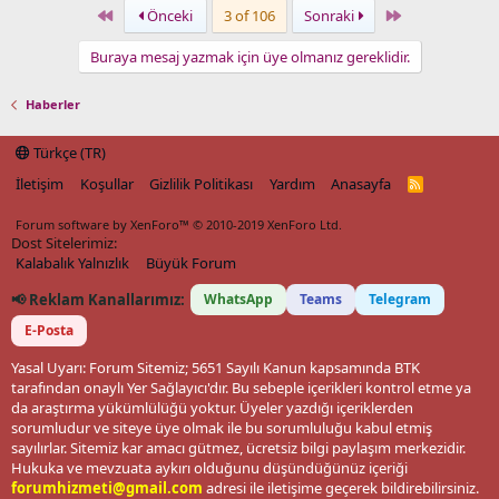
First
Last
Önceki
3 of 106
Sonraki
Buraya mesaj yazmak için üye olmanız gereklidir.
Haberler
Türkçe (TR)
İletişim
Koşullar
Gizlilik Politikası
Yardım
Anasayfa
R
S
S
Forum software by XenForo™
© 2010-2019 XenForo Ltd.
Dost Sitelerimiz:
Kalabalık Yalnızlık
Büyük Forum
📢 Reklam Kanallarımız:
WhatsApp
Teams
Telegram
E-Posta
Yasal Uyarı: Forum Sitemiz; 5651 Sayılı Kanun kapsamında BTK
tarafından onaylı Yer Sağlayıcı'dır. Bu sebeple içerikleri kontrol etme ya
da araştırma yükümlülüğü yoktur. Üyeler yazdığı içeriklerden
sorumludur ve siteye üye olmak ile bu sorumluluğu kabul etmiş
sayılırlar. Sitemiz kar amacı gütmez, ücretsiz bilgi paylaşım merkezidir.
Hukuka ve mevzuata aykırı olduğunu düşündüğünüz içeriği
forumhizmeti@gmail.com
adresi ile iletişime geçerek bildirebilirsiniz.