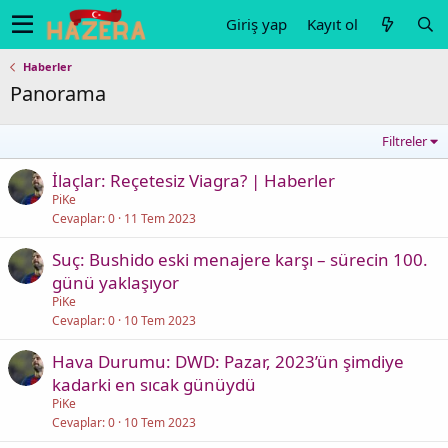
Giriş yap
Kayıt ol
Haberler
Panorama
Filtreler
İlaçlar: Reçetesiz Viagra? | Haberler
PiKe
Cevaplar
0
11 Tem 2023
Suç: Bushido eski menajere karşı – sürecin 100.
günü yaklaşıyor
PiKe
Cevaplar
0
10 Tem 2023
Hava Durumu: DWD: Pazar, 2023’ün şimdiye
kadarki en sıcak günüydü
PiKe
Cevaplar
0
10 Tem 2023