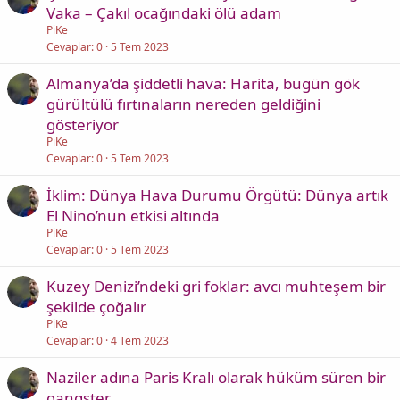
Vaka – Çakıl ocağındaki ölü adam
PiKe
Cevaplar
0
5 Tem 2023
Almanya’da şiddetli hava: Harita, bugün gök
gürültülü fırtınaların nereden geldiğini
gösteriyor
PiKe
Cevaplar
0
5 Tem 2023
İklim: Dünya Hava Durumu Örgütü: Dünya artık
El Nino’nun etkisi altında
PiKe
Cevaplar
0
5 Tem 2023
Kuzey Denizi’ndeki gri foklar: avcı muhteşem bir
şekilde çoğalır
PiKe
Cevaplar
0
4 Tem 2023
Naziler adına Paris Kralı olarak hüküm süren bir
gangster