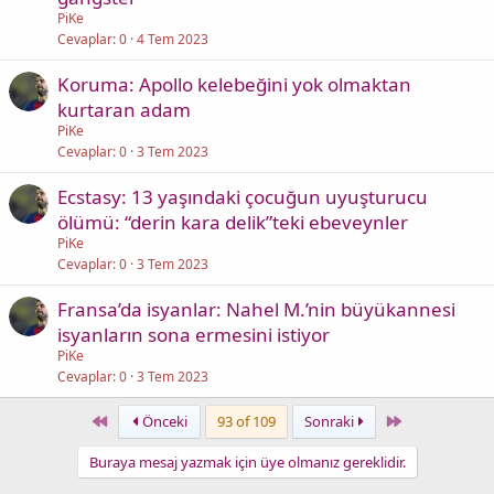
PiKe
Cevaplar
0
4 Tem 2023
Koruma: Apollo kelebeğini yok olmaktan
kurtaran adam
PiKe
Cevaplar
0
3 Tem 2023
Ecstasy: 13 yaşındaki çocuğun uyuşturucu
ölümü: “derin kara delik”teki ebeveynler
PiKe
Cevaplar
0
3 Tem 2023
Fransa’da isyanlar: Nahel M.’nin büyükannesi
isyanların sona ermesini istiyor
PiKe
Cevaplar
0
3 Tem 2023
First
Last
Önceki
93 of 109
Sonraki
Buraya mesaj yazmak için üye olmanız gereklidir.