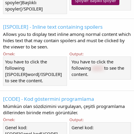
Spoyler:
Başlıklı spoyler
spoyler]Başlıklı
spoyler[/SPOILER]
[ISPOILER] - Inline text containing spoilers
Allows you to display text inline among normal content which
hides text that may contain spoilers and must be clicked by
the viewer to be seen.
Örnek:
Output:
You have to click the
You have to click the
following
following
word
to see the
[ISPOILER]word[/ISPOILER]
content.
to see the content.
[CODE] - Kod göstermini programlama
Mümkün olan sözdizimini vurgulayan, çeşitli programlama
dillerinden birinde metin görüntüler.
Örnek:
Output:
Genel kod:
Genel kod:
[CODE]Genel kod[/CODE]