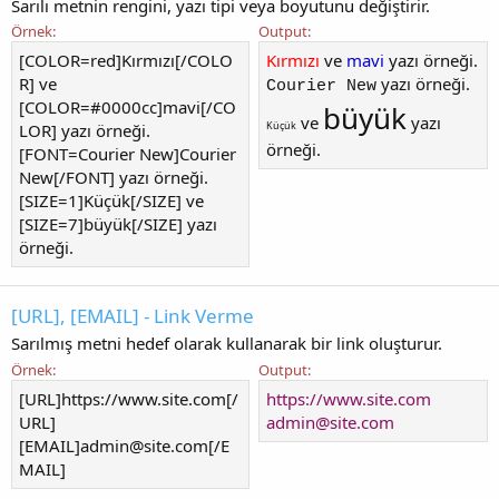
Sarılı metnin rengini, yazı tipi veya boyutunu değiştirir.
Örnek:
Output:
[COLOR=red]Kırmızı[/COLO
Kırmızı
ve
mavi
yazı örneği.
R] ve
yazı örneği.
Courier New
[COLOR=#0000cc]mavi[/CO
büyük
ve
yazı
Küçük
LOR] yazı örneği.
örneği.
[FONT=Courier New]Courier
New[/FONT] yazı örneği.
[SIZE=1]Küçük[/SIZE] ve
[SIZE=7]büyük[/SIZE] yazı
örneği.
[URL], [EMAIL] - Link Verme
Sarılmış metni hedef olarak kullanarak bir link oluşturur.
Örnek:
Output:
[URL]https://www.site.com[/
https://www.site.com
URL]
admin@site.com
[EMAIL]
admin@site.com
[/E
MAIL]