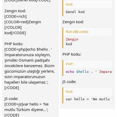
Kod:
Zengin kod:
Genel kod
[CODE=rich]
[COLOR=red]Zengin
Zengin kod:
[/COLOR]
Rich (BB code):
kod[/CODE]
Zengin 
PHP kodu:
kod
[CODE=php]echo $hello . '
PHP kodu:
İmparatorunuza söyleyin,
şimdiki Osmanlı padişahı
PHP:
öncekilere benzemez. Bizim
gücümüzün ulaştığı yerlere,
echo
$hello
.
' İmparato
sizin imparatorunuzun
JS code:
hayalleri bile ulaşamaz.';
[/CODE]
Kod:
JS code:
var hello = 'Ne mutlu Tü
[CODE=js]var hello = 'Ne
mutlu Türküm diyene...';
[/CODE]