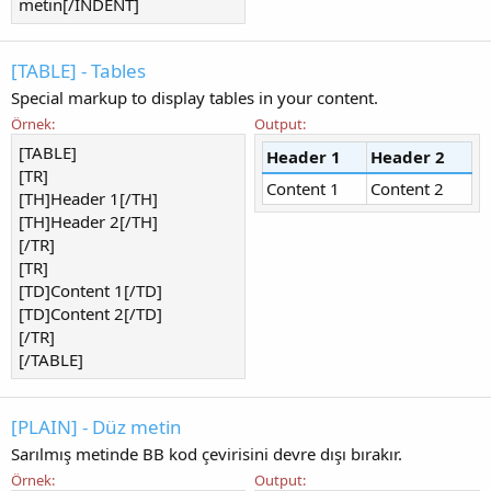
metin[/INDENT]
[TABLE] - Tables
Special markup to display tables in your content.
Örnek:
Output:
[TABLE]
Header 1
Header 2
[TR]
Content 1
Content 2
[TH]Header 1[/TH]
[TH]Header 2[/TH]
[/TR]
[TR]
[TD]Content 1[/TD]
[TD]Content 2[/TD]
[/TR]
[/TABLE]
[PLAIN] - Düz metin
Sarılmış metinde BB kod çevirisini devre dışı bırakır.
Örnek:
Output: