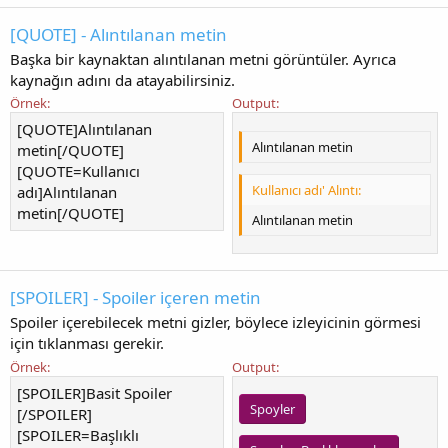
[QUOTE] - Alıntılanan metin
Başka bir kaynaktan alıntılanan metni görüntüler. Ayrıca
kaynağın adını da atayabilirsiniz.
Örnek:
Output:
[QUOTE]Alıntılanan
Alıntılanan metin
metin[/QUOTE]
[QUOTE=Kullanıcı
Kullanıcı adı' Alıntı:
adı]Alıntılanan
metin[/QUOTE]
Alıntılanan metin
[SPOILER] - Spoiler içeren metin
Spoiler içerebilecek metni gizler, böylece izleyicinin görmesi
için tıklanması gerekir.
Örnek:
Output:
[SPOILER]Basit Spoiler
Spoyler
[/SPOILER]
[SPOILER=Başlıklı