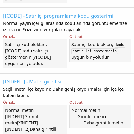
[ICODE] - Satır içi programlama kodu gösterimi
Normal yayın içeriği arasında kodu anında görüntülemenize
izin verir. Sözdizimi vurgulanmayacak.
Örnek:
Output:
Satır içi kod blokları,
Satır içi kod blokları,
kodu
[ICODE]kodu satır içi
satır içi göstermenin
göstermenin [/ICODE]
uygun bir yoludur.
uygun bir yoludur.
[INDENT] - Metin girintisi
Seçili metni içe kaydırır. Daha geniş kaydırmalar için içe içe
kullanılabilir.
Örnek:
Output:
Normal metin
Normal metin
[INDENT]Girintili
Girintili metin​
metin[/INDENT]
Daha girintili metin​
[INDENT=2]Daha girintili