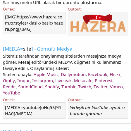
Sarılmış metni URL olarak bir görüntü oluşturma.
Örnek:
Output:
[IMG]https://www.hazera.co
m.tr/styles/klasik/basic/haze
ra.png[/IMG]
[MEDIA=
site
] - Gömülü Medya
Sitemiz tarafından onaylanmış sitelerden mesajnıza medya
gömer. Mesaj editöründeki MEDYA düğmesini kullanmanız
tavsiye edilir. Onaylanmış siteler:
Siteleri onayla:
Apple Music
,
Dailymotion
,
Facebook
,
Flickr
,
Giphy
,
Imgur
,
Instagram
,
Liveleak
,
Metacafe
,
Pinterest
,
Reddit
,
SoundCloud
,
Spotify
,
Tumblr
,
Twitch
,
Twitter
,
Vimeo
,
YouTube
Örnek:
Output:
[MEDIA=youtube]oHg5SJYR
Yerleşik bir YouTube oynatıcı
HA0[/MEDIA]
burada görünür.