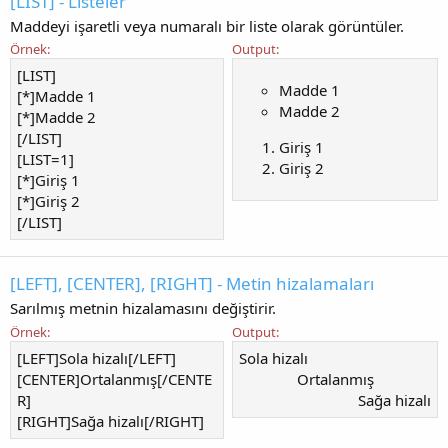
[LIST] - Listeler
Maddeyi işaretli veya numaralı bir liste olarak görüntüler.
Örnek:
Output:
[LIST]
Madde 1
[*]Madde 1
Madde 2
[*]Madde 2
[/LIST]
Giriş 1
[LIST=1]
Giriş 2
[*]Giriş 1
[*]Giriş 2
[/LIST]
[LEFT], [CENTER], [RIGHT] - Metin hizalamaları
Sarılmış metnin hizalamasını değiştirir.
Örnek:
Output:
[LEFT]Sola hizalı[/LEFT]
Sola hizalı​
[CENTER]Ortalanmış[/CENTE
Ortalanmış​
R]
Sağa hizalı​
[RIGHT]Sağa hizalı[/RIGHT]