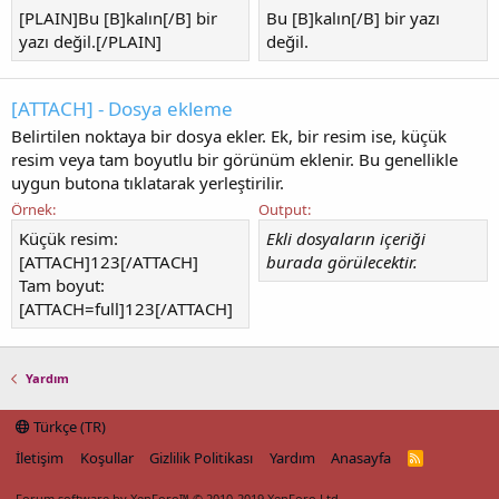
[PLAIN]Bu [B]kalın[/B] bir
Bu [B]kalın[/B] bir yazı
yazı değil.[/PLAIN]
değil.
[ATTACH] - Dosya ekleme
Belirtilen noktaya bir dosya ekler. Ek, bir resim ise, küçük
resim veya tam boyutlu bir görünüm eklenir. Bu genellikle
uygun butona tıklatarak yerleştirilir.
Örnek:
Output:
Küçük resim:
Ekli dosyaların içeriği
[ATTACH]123[/ATTACH]
burada görülecektir.
Tam boyut:
[ATTACH=full]123[/ATTACH]
Yardım
Türkçe (TR)
İletişim
Koşullar
Gizlilik Politikası
Yardım
Anasayfa
R
S
S
Forum software by XenForo™
© 2010-2019 XenForo Ltd.