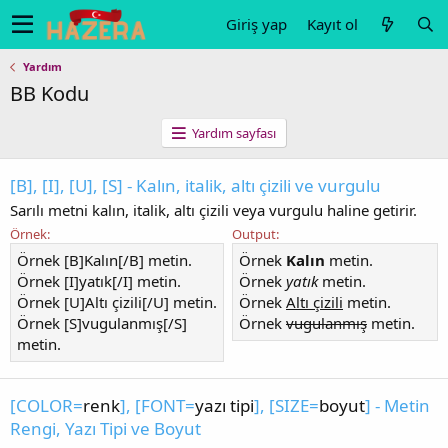
Giriş yap
Kayıt ol
Yardım
BB Kodu
Yardım sayfası
[B], [I], [U], [S] - Kalın, italik, altı çizili ve vurgulu
Sarılı metni kalın, italik, altı çizili veya vurgulu haline getirir.
Örnek:
Output:
Örnek [B]Kalın[/B] metin.
Örnek
Kalın
metin.
Örnek [I]yatık[/I] metin.
Örnek
yatık
metin.
Örnek [U]Altı çizili[/U] metin.
Örnek
Altı çizili
metin.
Örnek [S]vugulanmış[/S]
Örnek
vugulanmış
metin.
metin.
[COLOR=
renk
], [FONT=
yazı tipi
], [SIZE=
boyut
] - Metin
Rengi, Yazı Tipi ve Boyut