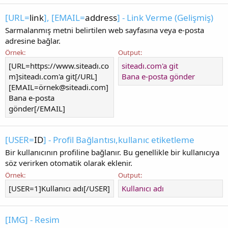
[URL=
link
], [EMAIL=
address
] - Link Verme (Gelişmiş)
Sarmalanmış metni belirtilen web sayfasına veya e-posta
adresine bağlar.
Örnek:
Output:
[URL=https://www.siteadı.co
siteadı.com'a git
m]siteadı.com'a git[/URL]
Bana e-posta gönder
[EMAIL=ö
rnek@siteadi.com
]
Bana e-posta
gönder[/EMAIL]
[USER=
ID
] - Profil Bağlantısı,kullanıc etiketleme
Bir kullanıcının profiline bağlanır. Bu genellikle bir kullanıcıya
söz verirken otomatik olarak eklenir.
Örnek:
Output:
[USER=1]Kullanıcı adı[/USER]
Kullanıcı adı
[IMG] - Resim