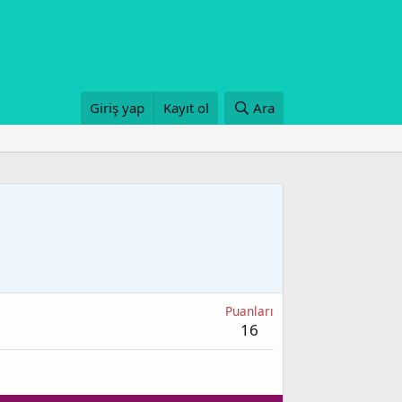
Giriş yap
Kayıt ol
Ara
Puanları
16