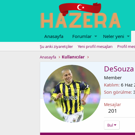
Anasayfa
Forumlar
Neler yeni
Şu anki ziyaretçiler
Yeni profil mesajları
Profil mes
Anasayfa
Kullanıcılar
DeSouza
Member
Katılım
6 Haz
Son görülme
Mesajlar
201
Bul