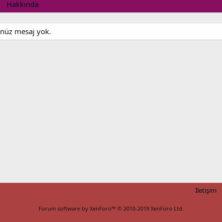
Hakkında
enüz mesaj yok.
İletişim
Forum software by XenForo™
© 2010-2019 XenForo Ltd.