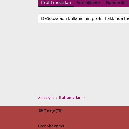
Profil mesajları
Son aktivite
Gönderiler
DeSouza adlı kullanıcının profili hakkında h
Anasayfa
Kullanıcılar
Türkçe (TR)
Dost Sitelerimiz: