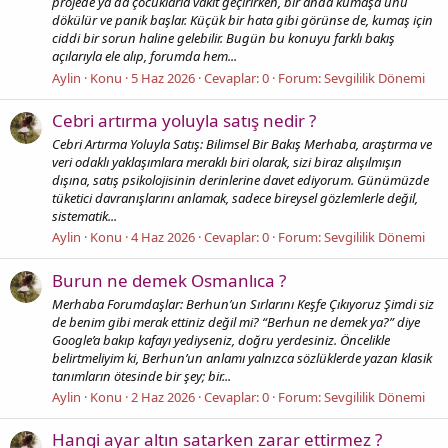
projede ya da çocuklarla vakit geçirirken, bir anda kumaşa uhu
dökülür ve panik başlar. Küçük bir hata gibi görünse de, kumaş için
ciddi bir sorun haline gelebilir. Bugün bu konuyu farklı bakış
açılarıyla ele alıp, forumda hem...
Aylin
Konu
5 Haz 2026
Cevaplar: 0
Forum:
Sevgililik Dönemi
Cebri artırma yoluyla satış nedir ?
Cebri Artırma Yoluyla Satış: Bilimsel Bir Bakış Merhaba, araştırma ve
veri odaklı yaklaşımlara meraklı biri olarak, sizi biraz alışılmışın
dışına, satış psikolojisinin derinlerine davet ediyorum. Günümüzde
tüketici davranışlarını anlamak, sadece bireysel gözlemlerle değil,
sistematik...
Aylin
Konu
4 Haz 2026
Cevaplar: 0
Forum:
Sevgililik Dönemi
Burun ne demek Osmanlıca ?
Merhaba Forumdaşlar: Berhun’un Sırlarını Keşfe Çıkıyoruz Şimdi siz
de benim gibi merak ettiniz değil mi? “Berhun ne demek ya?” diye
Google’a bakıp kafayı yediyseniz, doğru yerdesiniz. Öncelikle
belirtmeliyim ki, Berhun’un anlamı yalnızca sözlüklerde yazan klasik
tanımların ötesinde bir şey; bir...
Aylin
Konu
2 Haz 2026
Cevaplar: 0
Forum:
Sevgililik Dönemi
Hangi ayar altın satarken zarar ettirmez ?