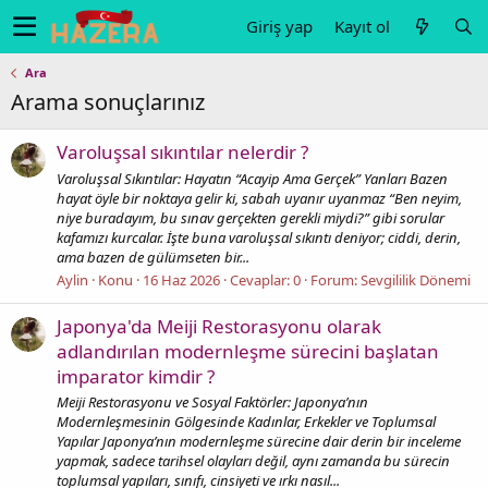
Giriş yap
Kayıt ol
Ara
Arama sonuçlarınız
Varoluşsal sıkıntılar nelerdir ?
Varoluşsal Sıkıntılar: Hayatın “Acayip Ama Gerçek” Yanları Bazen
hayat öyle bir noktaya gelir ki, sabah uyanır uyanmaz “Ben neyim,
niye buradayım, bu sınav gerçekten gerekli miydi?” gibi sorular
kafamızı kurcalar. İşte buna varoluşsal sıkıntı deniyor; ciddi, derin,
ama bazen de gülümseten bir...
Aylin
Konu
16 Haz 2026
Cevaplar: 0
Forum:
Sevgililik Dönemi
Japonya'da Meiji Restorasyonu olarak
adlandırılan modernleşme sürecini başlatan
imparator kimdir ?
Meiji Restorasyonu ve Sosyal Faktörler: Japonya’nın
Modernleşmesinin Gölgesinde Kadınlar, Erkekler ve Toplumsal
Yapılar Japonya’nın modernleşme sürecine dair derin bir inceleme
yapmak, sadece tarihsel olayları değil, aynı zamanda bu sürecin
toplumsal yapıları, sınıfı, cinsiyeti ve ırkı nasıl...