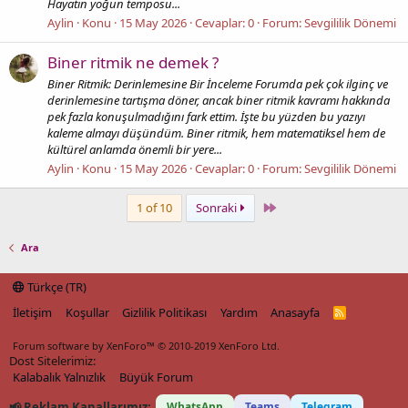
Hayatın yoğun temposu...
Aylin
Konu
15 May 2026
Cevaplar: 0
Forum:
Sevgililik Dönemi
Biner ritmik ne demek ?
Biner Ritmik: Derinlemesine Bir İnceleme Forumda pek çok ilginç ve
derinlemesine tartışma döner, ancak biner ritmik kavramı hakkında
pek fazla konuşulmadığını fark ettim. İşte bu yüzden bu yazıyı
kaleme almayı düşündüm. Biner ritmik, hem matematiksel hem de
kültürel anlamda önemli bir yere...
Aylin
Konu
15 May 2026
Cevaplar: 0
Forum:
Sevgililik Dönemi
Last
1 of 10
Sonraki
Ara
Türkçe (TR)
İletişim
Koşullar
Gizlilik Politikası
Yardım
Anasayfa
R
S
S
Forum software by XenForo™
© 2010-2019 XenForo Ltd.
Dost Sitelerimiz:
Kalabalık Yalnızlık
Büyük Forum
📢 Reklam Kanallarımız:
WhatsApp
Teams
Telegram