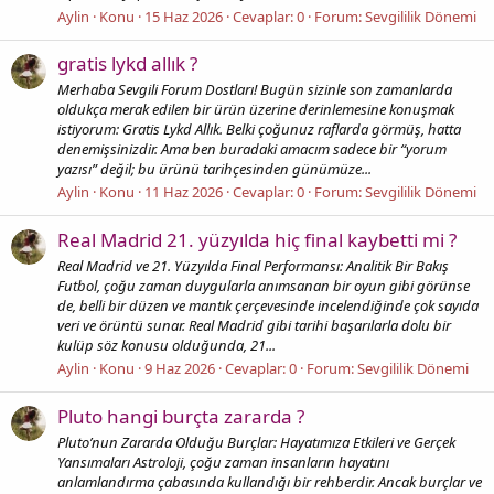
Aylin
Konu
15 Haz 2026
Cevaplar: 0
Forum:
Sevgililik Dönemi
gratis lykd allık ?
Merhaba Sevgili Forum Dostları! Bugün sizinle son zamanlarda
oldukça merak edilen bir ürün üzerine derinlemesine konuşmak
istiyorum: Gratis Lykd Allık. Belki çoğunuz raflarda görmüş, hatta
denemişsinizdir. Ama ben buradaki amacım sadece bir “yorum
yazısı” değil; bu ürünü tarihçesinden günümüze...
Aylin
Konu
11 Haz 2026
Cevaplar: 0
Forum:
Sevgililik Dönemi
Real Madrid 21. yüzyılda hiç final kaybetti mi ?
Real Madrid ve 21. Yüzyılda Final Performansı: Analitik Bir Bakış
Futbol, çoğu zaman duygularla anımsanan bir oyun gibi görünse
de, belli bir düzen ve mantık çerçevesinde incelendiğinde çok sayıda
veri ve örüntü sunar. Real Madrid gibi tarihi başarılarla dolu bir
kulüp söz konusu olduğunda, 21...
Aylin
Konu
9 Haz 2026
Cevaplar: 0
Forum:
Sevgililik Dönemi
Pluto hangi burçta zararda ?
Pluto’nun Zararda Olduğu Burçlar: Hayatımıza Etkileri ve Gerçek
Yansımaları Astroloji, çoğu zaman insanların hayatını
anlamlandırma çabasında kullandığı bir rehberdir. Ancak burçlar ve