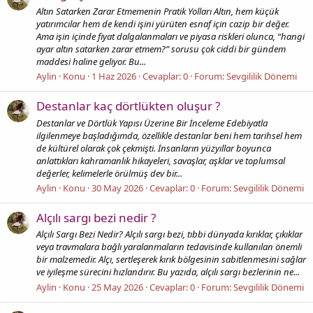
Altın Satarken Zarar Etmemenin Pratik Yolları Altın, hem küçük
yatırımcılar hem de kendi işini yürüten esnaf için cazip bir değer.
Ama işin içinde fiyat dalgalanmaları ve piyasa riskleri olunca, “hangi
ayar altın satarken zarar etmem?” sorusu çok ciddi bir gündem
maddesi haline geliyor. Bu...
Aylin
Konu
1 Haz 2026
Cevaplar: 0
Forum:
Sevgililik Dönemi
Destanlar kaç dörtlükten oluşur ?
Destanlar ve Dörtlük Yapısı Üzerine Bir İnceleme Edebiyatla
ilgilenmeye başladığımda, özellikle destanlar beni hem tarihsel hem
de kültürel olarak çok çekmişti. İnsanların yüzyıllar boyunca
anlattıkları kahramanlık hikayeleri, savaşlar, aşklar ve toplumsal
değerler, kelimelerle örülmüş dev bir...
Aylin
Konu
30 May 2026
Cevaplar: 0
Forum:
Sevgililik Dönemi
Alçılı sargı bezi nedir ?
Alçılı Sargı Bezi Nedir? Alçılı sargı bezi, tıbbi dünyada kırıklar, çıkıklar
veya travmalara bağlı yaralanmaların tedavisinde kullanılan önemli
bir malzemedir. Alçı, sertleşerek kırık bölgesinin sabitlenmesini sağlar
ve iyileşme sürecini hızlandırır. Bu yazıda, alçılı sargı bezlerinin ne...
Aylin
Konu
25 May 2026
Cevaplar: 0
Forum:
Sevgililik Dönemi