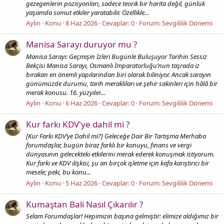
gezegenlerin pozisyonları, sadece teorik bir harita değil, günlük
yaşamda somut etkiler yaratabilir. Özellikle...
Aylin
Konu
8 Haz 2026
Cevaplar: 0
Forum:
Sevgililik Dönemi
Manisa Sarayı duruyor mu ?
Manisa Sarayı: Geçmişin İzleri Bugünle Buluşuyor Tarihin Sessiz
Bekçisi Manisa Sarayı, Osmanlı İmparatorluğu’nun taşrada iz
bırakan en önemli yapılarından biri olarak biliniyor. Ancak sarayın
günümüzde durumu, tarih meraklıları ve şehir sakinleri için hâlâ bir
merak konusu. 16. yüzyılın...
Aylin
Konu
6 Haz 2026
Cevaplar: 0
Forum:
Sevgililik Dönemi
Kur farkı KDV'ye dahil mi ?
[Kur Farkı KDV’ye Dahil mi?] Geleceğe Dair Bir Tartışma Merhaba
forumdaşlar, bugün biraz farklı bir konuyu, finans ve vergi
dünyasının gelecekteki etkilerini merak ederek konuşmak istiyorum.
Kur farkı ve KDV ilişkisi, şu an birçok işletme için kafa karıştırıcı bir
mesele; peki, bu konu...
Aylin
Konu
5 Haz 2026
Cevaplar: 0
Forum:
Sevgililik Dönemi
Kumaştan Bali Nasıl Çıkarılır ?
Selam Forumdaşlar! Hepimizin başına gelmiştir: elimize aldığımız bir