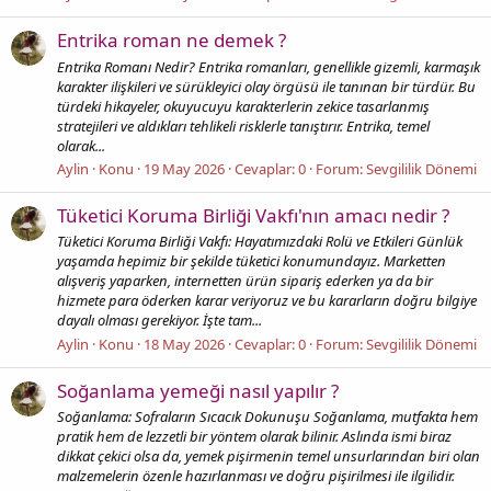
Entrika roman ne demek ?
Entrika Romanı Nedir? Entrika romanları, genellikle gizemli, karmaşık
karakter ilişkileri ve sürükleyici olay örgüsü ile tanınan bir türdür. Bu
türdeki hikayeler, okuyucuyu karakterlerin zekice tasarlanmış
stratejileri ve aldıkları tehlikeli risklerle tanıştırır. Entrika, temel
olarak...
Aylin
Konu
19 May 2026
Cevaplar: 0
Forum:
Sevgililik Dönemi
Tüketici Koruma Birliği Vakfı'nın amacı nedir ?
Tüketici Koruma Birliği Vakfı: Hayatımızdaki Rolü ve Etkileri Günlük
yaşamda hepimiz bir şekilde tüketici konumundayız. Marketten
alışveriş yaparken, internetten ürün sipariş ederken ya da bir
hizmete para öderken karar veriyoruz ve bu kararların doğru bilgiye
dayalı olması gerekiyor. İşte tam...
Aylin
Konu
18 May 2026
Cevaplar: 0
Forum:
Sevgililik Dönemi
Soğanlama yemeği nasıl yapılır ?
Soğanlama: Sofraların Sıcacık Dokunuşu Soğanlama, mutfakta hem
pratik hem de lezzetli bir yöntem olarak bilinir. Aslında ismi biraz
dikkat çekici olsa da, yemek pişirmenin temel unsurlarından biri olan
malzemelerin özenle hazırlanması ve doğru pişirilmesi ile ilgilidir.