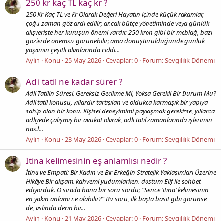
250 kr kaç TL kaç kr ?
250 Kr Kaç TL ve Kr Olarak Değeri Hayatın içinde küçük rakamlar,
çoğu zaman göz ardı edilir; ancak bütçe yönetiminde veya günlük
alışverişte her kuruşun önemi vardır. 250 kron gibi bir meblağ, bazı
gözlerde önemsiz görünebilir; ama dönüştürüldüğünde günlük
yaşamın çeşitli alanlarında ciddi...
Aylin
Konu
25 May 2026
Cevaplar: 0
Forum:
Sevgililik Dönemi
Adli tatil ne kadar sürer ?
Adli Tatilin Süresi: Gereksiz Gecikme Mi, Yoksa Gerekli Bir Durum Mu?
Adli tatil konusu, yıllardır tartışılan ve oldukça karmaşık bir yapıya
sahip olan bir konu. Kişisel deneyimimi paylaşmak gerekirse, yıllarca
adliyede çalışmış bir avukat olarak, adli tatil zamanlarında işlerimin
nasıl...
Aylin
Konu
23 May 2026
Cevaplar: 0
Forum:
Sevgililik Dönemi
Itina kelimesinin eş anlamlısı nedir ?
İtina ve Empati: Bir Kadın ve Bir Erkeğin Stratejik Yaklaşımları Üzerine
Hikâye Bir akşam, kahvemi yudumlarken, dostum Elif ile sohbet
ediyorduk. O sırada bana bir soru sordu; “Sence ‘itina’ kelimesinin
en yakın anlamı ne olabilir?” Bu soru, ilk başta basit gibi görünse
de, aslında derin bir...
Aylin
Konu
21 May 2026
Cevaplar: 0
Forum:
Sevgililik Dönemi