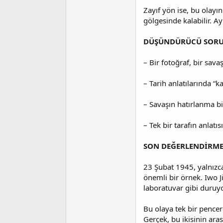
Zayıf yön ise, bu olayı
gölgesinde kalabilir. A
DÜŞÜNDÜRÜCÜ SORU
– Bir fotoğraf, bir sav
– Tarih anlatılarında “
– Savaşın hatırlanma biç
– Tek bir tarafın anlatıs
SON DEĞERLENDİRM
23 Şubat 1945, yalnızca
önemli bir örnek. Iwo J
laboratuvar gibi duruyo
Bu olaya tek bir pence
Gerçek, bu ikisinin ara