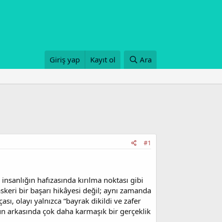
Giriş yap
Kayıt ol
Ara
#1
, insanlığın hafızasında kırılma noktası gibi
askeri bir başarı hikâyesi değil; aynı zamanda
ası, olayı yalnızca “bayrak dikildi ve zafer
n arkasında çok daha karmaşık bir gerçeklik