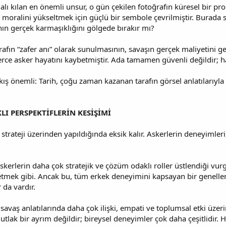
alı kılan en önemli unsur, o gün çekilen fotoğrafın küresel bir p
 moralini yükseltmek için güçlü bir sembole çevrilmiştir. Burada 
nın gerçek karmaşıklığını gölgede bırakır mı?
ğrafın “zafer anı” olarak sunulmasının, savaşın gerçek maliyetini g
erce asker hayatını kaybetmiştir. Ada tamamen güvenli değildir; 
kış önemli: Tarih, çoğu zaman kazanan tarafın görsel anlatılarıyla 
LI PERSPEKTİFLERİN KESİŞİMİ
 strateji üzerinden yapıldığında eksik kalır. Askerlerin deneyimleri,
askerlerin daha çok stratejik ve çözüm odaklı roller üstlendiği vu
tmek gibi. Ancak bu, tüm erkek deneyimini kapsayan bir genelleme
r da vardır.
savaş anlatılarında daha çok ilişki, empati ve toplumsal etki üze
utlak bir ayrım değildir; bireysel deneyimler çok daha çeşitlidir.