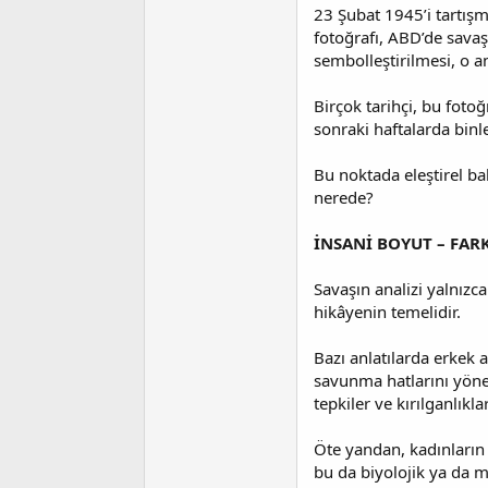
23 Şubat 1945’i tartışm
fotoğrafı, ABD’de savaş
sembolleştirilmesi, o a
Birçok tarihçi, bu foto
sonraki haftalarda binl
Bu noktada eleştirel ba
nerede?
İNSANİ BOYUT – FARK
Savaşın analizi yalnızca
hikâyenin temelidir.
Bazı anlatılarda erkek 
savunma hatlarını yöne
tepkiler ve kırılganlıkla
Öte yandan, kadınların 
bu da biyolojik ya da m