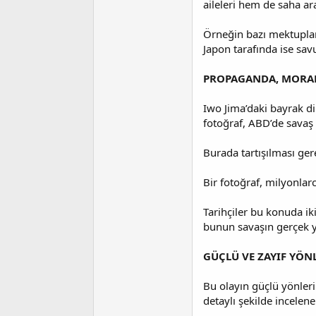
aileleri hem de saha ar
Örneğin bazı mektuplar 
Japon tarafında ise sav
PROPAGANDA, MORAL 
Iwo Jima’daki bayrak d
fotoğraf, ABD’de savaş 
Burada tartışılması ger
Bir fotoğraf, milyonlarc
Tarihçiler bu konuda ik
bunun savaşın gerçek yı
GÜÇLÜ VE ZAYIF YÖN
Bu olayın güçlü yönlerin
detaylı şekilde incelene