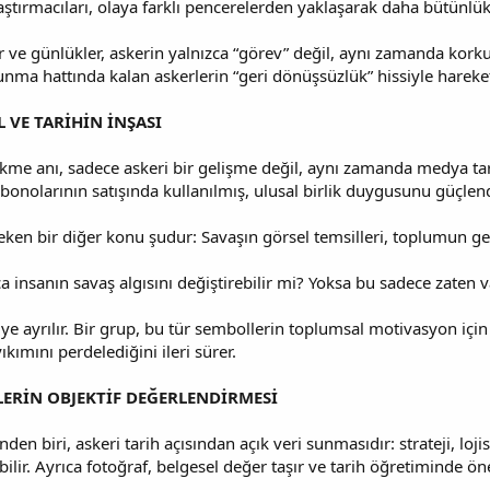
aştırmacıları, olaya farklı pencerelerden yaklaşarak daha bütünlükl
ve günlükler, askerin yalnızca “görev” değil, aynı zamanda korku v
unma hattında kalan askerlerin “geri dönüşsüzlük” hissiyle hareket 
VE TARİHİN İNŞASI
ikme anı, sadece askeri bir gelişme değil, aynı zamanda medya ta
bonolarının satışında kullanılmış, ulusal birlik duygusunu güçlendi
eken bir diğer konu şudur: Savaşın görsel temsilleri, toplumun gerç
a insanın savaş algısını değiştirebilir mi? Yoksa bu sadece zaten v
iye ayrılır. Bir grup, bu tür sembollerin toplumsal motivasyon iç
kımını perdelediğini ileri sürer.
LERİN OBJEKTİF DEĞERLENDİRMESİ
den biri, askeri tarih açısından açık veri sunmasıdır: strateji, loji
bilir. Ayrıca fotoğraf, belgesel değer taşır ve tarih öğretiminde öne