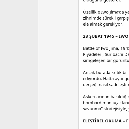
t
r
a
i
n
h
Özellikle Iwo Jima’da ya
i
zihnimde sürekli çarpışt
ele almak gerekiyor.
23 ŞUBAT 1945 – IWO
Battle of Iwo Jima, 19
Piyadeleri, Suribachi D
simgeleşen bir görünt
Ancak burada kritik bir
ediyordu. Hatta aynı gün
gerçeği nasıl sadeleştir
Askeri açıdan bakıldığı
bombardıman uçaklarının
savunma” stratejisiyle, 
ELEŞTİREL OKUMA – 