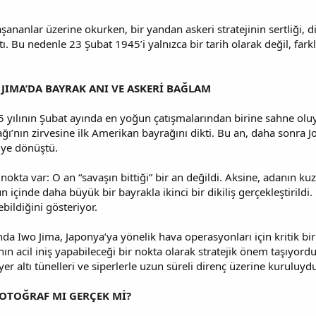
şananlar üzerine okurken, bir yandan askeri stratejinin sertliği, d
ı. Bu nedenle 23 Şubat 1945’i yalnızca bir tarih olarak değil, farklı
 JIMA’DA BAYRAK ANI VE ASKERİ BAĞLAM
45 yılının Şubat ayında en yoğun çatışmalarından birine sahne ol
ağı’nın zirvesine ilk Amerikan bayrağını dikti. Bu an, daha sonra 
üye dönüştü.
 nokta var: O an “savaşın bittiği” bir an değildi. Aksine, adanın k
 içinde daha büyük bir bayrakla ikinci bir dikiliş gerçekleştirildi. 
ebildiğini gösteriyor.
nda Iwo Jima, Japonya’ya yönelik hava operasyonları için kritik 
 acil iniş yapabileceği bir nokta olarak stratejik önem taşıyord
yer altı tünelleri ve siperlerle uzun süreli direnç üzerine kuruluyd
FOTOĞRAF MI GERÇEK Mİ?