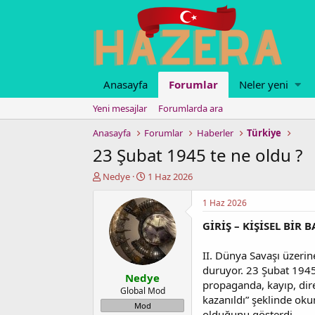
Anasayfa
Forumlar
Neler yeni
Yeni mesajlar
Forumlarda ara
Anasayfa
Forumlar
Haberler
Türkiye
23 Şubat 1945 te ne oldu ?
K
B
Nedye
1 Haz 2026
o
a
n
ş
1 Haz 2026
u
l
GİRİŞ – KİŞİSEL BİR 
y
a
u
n
b
g
II. Dünya Savaşı üzerine
a
ı
duruyor. 23 Şubat 1945 
Nedye
ş
ç
propaganda, kayıp, diren
l
t
Global Mod
kazanıldı” şeklinde ok
a
a
Mod
olduğunu gösterdi.