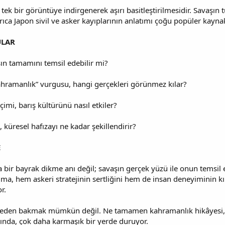
n tek bir görüntüye indirgenerek aşırı basitleştirilmesidir. Savaşı
yrıca Japon sivil ve asker kayıplarının anlatımı çoğu popüler kayn
LAR
aşın tamamını temsil edebilir mi?
kahramanlık” vurgusu, hangi gerçekleri görünmez kılar?
imi, barış kültürünü nasıl etkiler?
ı, küresel hafızayı ne kadar şekillendirir?
E
 bir bayrak dikme anı değil; savaşın gerçek yüzü ile onun temsil 
ima, hem askeri stratejinin sertliğini hem de insan deneyiminin kır
r.
reden bakmak mümkün değil. Ne tamamen kahramanlık hikâyesi, ne 
sında, çok daha karmaşık bir yerde duruyor.