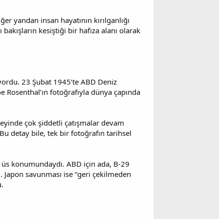
iğer yandan insan hayatının kırılganlığı
 bakışların kesiştiği bir hafıza alanı olarak
uyordu. 23 Şubat 1945’te ABD Deniz
Joe Rosenthal’ın fotoğrafıyla dünya çapında
uzeyinde çok şiddetli çatışmalar devam
Bu detay bile, tek bir fotoğrafın tarihsel
bir üs konumundaydı. ABD için ada, B-29
u. Japon savunması ise “geri çekilmeden
u.