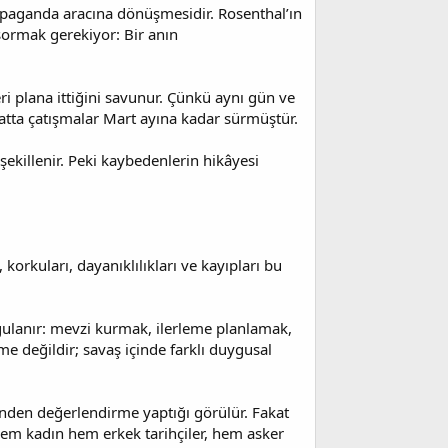
ropaganda aracına dönüşmesidir. Rosenthal’ın
sormak gerekiyor: Bir anın
eri plana ittiğini savunur. Çünkü aynı gün ve
hatta çatışmalar Mart ayına kadar sürmüştür.
şekillenir. Peki kaybedenlerin hikâyesi
 korkuları, dayanıklılıkları ve kayıpları bu
rgulanır: mevzi kurmak, ilerleme planlamak,
 değildir; savaş içinde farklı duygusal
rinden değerlendirme yaptığı görülür. Fakat
 Hem kadın hem erkek tarihçiler, hem asker